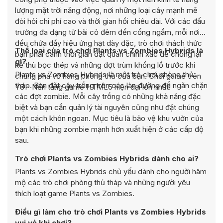
lượng mặt trời năng động, nơi những loại cây mạnh mẽ
đòi hỏi chi phí cao và thời gian hồi chiêu dài. Với các đấu
trường đa dạng từ bãi cỏ đêm đến cống ngầm, mỗi nơi
đều chứa đầy hiệu ứng hạt dày đặc, trò chơi thách thức
Thể loại của trò chơi Plants vs Zombies Hybrids là
bạn phải canh thời gian đặt quân chính xác để chống lại
gì?
kẻ thù bọc thép và những đợt trùm khổng lồ trước khi
Plants vs Zombies Hybrids là một trò chơi phòng thủ
chúng phá vỡ hàng phòng thủ của bạn. Chơi game trên
tháp. Bạn đặt cây trồng trên các làn đường để ngăn chặn
Y8 - Nền tảng game HTML5 hiện đại lớn nhất!
các đợt zombie. Mỗi cây trồng có những khả năng đặc
biệt và bạn cần quản lý tài nguyên cũng như đặt chúng
một cách khôn ngoan. Mục tiêu là bảo vệ khu vườn của
bạn khi những zombie mạnh hơn xuất hiện ở các cấp độ
sau.
Trò chơi Plants vs Zombies Hybrids dành cho ai?
Plants vs Zombies Hybrids chủ yếu dành cho người hâm
mộ các trò chơi phòng thủ tháp và những người yêu
thích loạt game Plants vs Zombies.
Điều gì làm cho trò chơi Plants vs Zombies Hybrids
vui vẻ khi chơi?