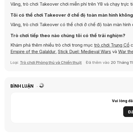
Vâng, trò chơi Takeover chơi miễn phí trên Y8 và chạy trực tiế
Tôi có thể chơi Takeover ở chế độ toàn màn hình khôn
Vâng, trò chơi Takeover có thể chơi ở chế độ toàn màn hình 
Trò chơi tiếp theo nào chúng tôi có thể trải nghiệm?
Khám phá thêm nhiều trò chơi trong mục
trò chơi Trung Cổ
c
Empire of the Galaldur
,
Stick Duel: Medieval Wars
và
War th
Loại:
Trò chơi Phòng thủ và Chiến thuật
Đã thêm vào
20 Tháng 11
BÌNH LUẬN
Vui lòng đă
Đă