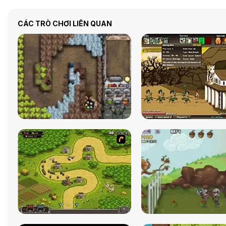
CÁC TRÒ CHƠI LIÊN QUAN