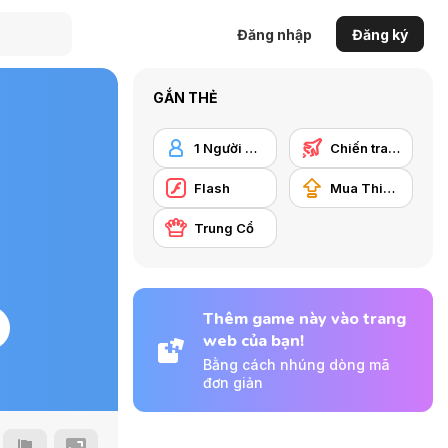
Đăng nhập
Đăng ký
GẮN THẺ
1 Người chơi
Chiến tranh
Flash
Mua Thiết bị Nâng cấp
Trung Cổ
Thêm game này vào trang
web của bạn!
Bằng cách nhúng dòng mã
đơn giản