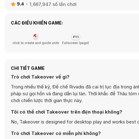
9.4
1,667,947 số lần chơi
CÁC ĐIỀU KHIỂN GAME:
click to create and guide units
Fullscreen (page)
CHI TIẾT GAME
Trò chơi Takeover về gì?
Trong nhiều thế kỷ, Đế chế Rivadis đã cai trị lục địa trong 
pháp sư gọi hồn và đang dần lụi tàn. Thời khắc để Thâu tóm 
chơi chiến lược thời gian thực này.
Tôi có thể chơi Takeover trên điện thoại không?
No, Takeover is designed for desktop play and works best
Trò chơi Takeover có miễn phí không?