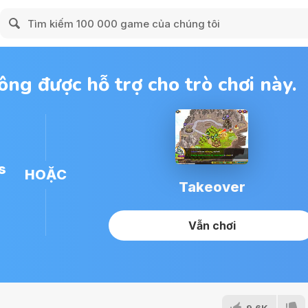
ông được hỗ trợ cho trò chơi này.
s
HOẶC
Takeover
Vẫn chơi
9.6K