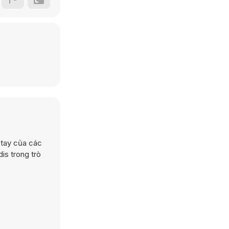
o tay của các
is trong trò