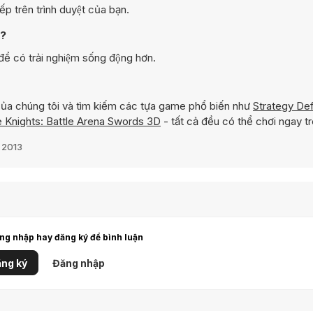
p trên trình duyệt của bạn.
g?
để có trải nghiệm sống động hơn.
ủa chúng tôi và tìm kiếm các tựa game phổ biến như
Strategy De
e Knights: Battle Arena Swords 3D
- tất cả đều có thể chơi ngay 
 2013
ng nhập hay đăng ký để bình luận
ng ký
Đăng nhập