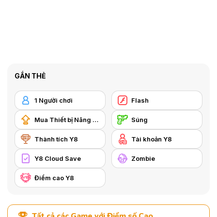
GẮN THẺ
1 Người chơi
Flash
Mua Thiết bị Nâng cấp
Súng
Thành tích Y8
Tài khoản Y8
Y8 Cloud Save
Zombie
Điểm cao Y8
Tất cả các Game với Điểm số Cao