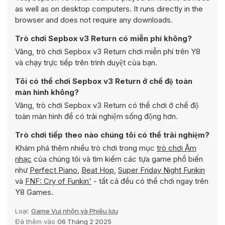
as well as on desktop computers. It runs directly in the
browser and does not require any downloads.
Trò chơi Sepbox v3 Return có miễn phí không?
Vâng, trò chơi Sepbox v3 Return chơi miễn phí trên Y8
và chạy trực tiếp trên trình duyệt của bạn.
Tôi có thể chơi Sepbox v3 Return ở chế độ toàn
màn hình không?
Vâng, trò chơi Sepbox v3 Return có thể chơi ở chế độ
toàn màn hình để có trải nghiệm sống động hơn.
Trò chơi tiếp theo nào chúng tôi có thể trải nghiệm?
Khám phá thêm nhiều trò chơi trong mục
trò chơi Âm
nhạc
của chúng tôi và tìm kiếm các tựa game phổ biến
như
Perfect Piano
,
Beat Hop
,
Super Friday Night Funkin
và
FNF: Cry of Funkin'
- tất cả đều có thể chơi ngay trên
Y8 Games.
Loại:
Game Vui nhộn và Phiêu lưu
Đã thêm vào
06 Tháng 2 2025