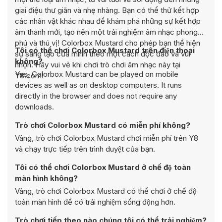
giai điệu thư giãn và nhẹ nhàng. Bạn có thể thử kết hợp
các nhân vật khác nhau để khám phá những sự kết hợp
âm thanh mới, tạo nên một trải nghiệm âm nhạc phong
phú và thú vị! Colorbox Mustard cho phép bạn thể hiện
Tôi có thể chơi Colorbox Mustard trên điện thoại
sự sáng tạo của mình theo một cách độc đáo và vui
không?
nhộn. Hãy vui vẻ khi chơi trò chơi âm nhạc này tại
Yes, Colorbox Mustard can be played on mobile
Y8.com!
devices as well as on desktop computers. It runs
directly in the browser and does not require any
downloads.
Trò chơi Colorbox Mustard có miễn phí không?
Vâng, trò chơi Colorbox Mustard chơi miễn phí trên Y8
và chạy trực tiếp trên trình duyệt của bạn.
Tôi có thể chơi Colorbox Mustard ở chế độ toàn
màn hình không?
Vâng, trò chơi Colorbox Mustard có thể chơi ở chế độ
toàn màn hình để có trải nghiệm sống động hơn.
Trò chơi tiếp theo nào chúng tôi có thể trải nghiệm?