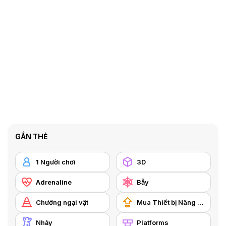
GẮN THẺ
1 Người chơi
3D
Adrenaline
Bẫy
Chướng ngại vật
Mua Thiết bị Nâng cấp
Nhảy
Platforms