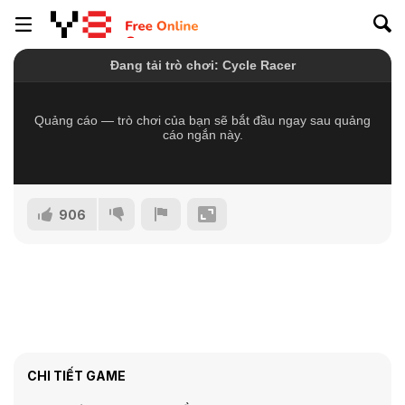
906
CHI TIẾT GAME