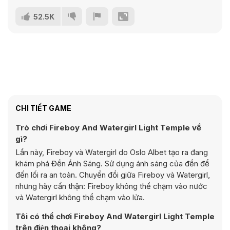
52.5K
CHI TIẾT GAME
Trò chơi Fireboy And Watergirl Light Temple về
gì?
Lần này, Fireboy và Watergirl do Oslo Albet tạo ra đang
khám phá Đền Ánh Sáng. Sử dụng ánh sáng của đền để
đến lối ra an toàn. Chuyển đổi giữa Fireboy và Watergirl,
nhưng hãy cẩn thận: Fireboy không thể chạm vào nước
và Watergirl không thể chạm vào lửa.
Tôi có thể chơi Fireboy And Watergirl Light Temple
trên điện thoại không?