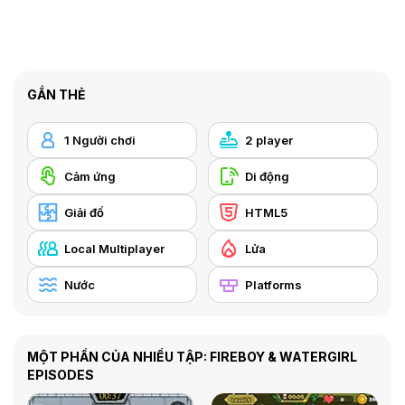
GẮN THẺ
1 Người chơi
2 player
Cảm ứng
Di động
Giải đố
HTML5
Local Multiplayer
Lửa
Nước
Platforms
MỘT PHẦN CỦA NHIỀU TẬP: FIREBOY & WATERGIRL
EPISODES