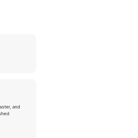
aster, and
ished