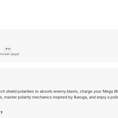
llscreen (page)
ch shield polarities to absorb enemy blasts, charge your Mega Bl
s, master polarity mechanics inspired by Ikaruga, and enjoy a pol
g?