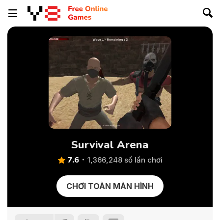
Survival Arena
7.6
1,366,248 số lần chơi
CHƠI TOÀN MÀN HÌNH