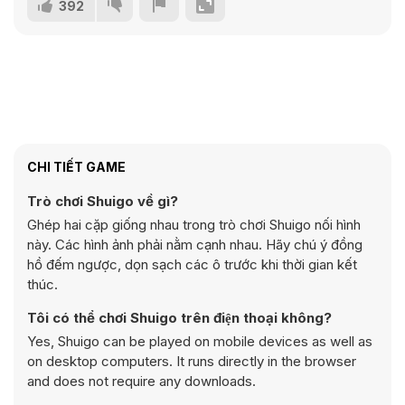
392
CHI TIẾT GAME
Trò chơi Shuigo về gì?
Ghép hai cặp giống nhau trong trò chơi Shuigo nối hình
này. Các hình ảnh phải nằm cạnh nhau. Hãy chú ý đồng
hồ đếm ngược, dọn sạch các ô trước khi thời gian kết
thúc.
Tôi có thể chơi Shuigo trên điện thoại không?
Yes, Shuigo can be played on mobile devices as well as
on desktop computers. It runs directly in the browser
and does not require any downloads.