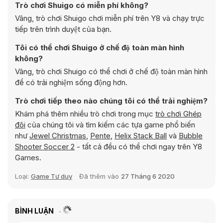
Trò chơi Shuigo có miễn phí không?
Vâng, trò chơi Shuigo chơi miễn phí trên Y8 và chạy trực
tiếp trên trình duyệt của bạn.
Tôi có thể chơi Shuigo ở chế độ toàn màn hình
không?
Vâng, trò chơi Shuigo có thể chơi ở chế độ toàn màn hình
để có trải nghiệm sống động hơn.
Trò chơi tiếp theo nào chúng tôi có thể trải nghiệm?
Khám phá thêm nhiều trò chơi trong mục
trò chơi Ghép
đôi
của chúng tôi và tìm kiếm các tựa game phổ biến
như
Jewel Christmas
,
Pente
,
Helix Stack Ball
và
Bubble
Shooter Soccer 2
- tất cả đều có thể chơi ngay trên Y8
Games.
Loại:
Game Tư duy
Đã thêm vào
27 Tháng 6 2020
BÌNH LUẬN