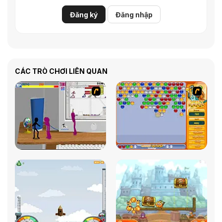
Đăng ký
Đăng nhập
CÁC TRÒ CHƠI LIÊN QUAN