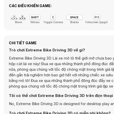
CÁC ĐIỀU KHIỂN GAME:
Move
Nitrous
Toggle Camera
Brakes
Fullscreen (page)
CHI TIẾT GAME
Trò chơi Extreme Bike Driving 3D về gì?
Extreme Bike Driving 3D Lái xe mô tô thế giới mở chưa bao g
hộp cát lái xe này! Đua xe qua những thành phố đông đúc đầy
nữa, phóng qua chúng với tốc độ chóng mặt trong trình giả lậ
đến gần trải nghiệm hơn bao giờ hết với những chiếc xe siêu
bằng mô tô! Đua xe qua những thành phố đông đúc đầy xe cộ, 
phóng qua chúng với tốc độ chóng mặt trong trình giả lập xe 
Tôi có thể chơi Extreme Bike Driving 3D trên điện thoạ
No, Extreme Bike Driving 3D is designed for desktop play 
Trò chơi Extreme Bike Driving 3D có miễn phí không?