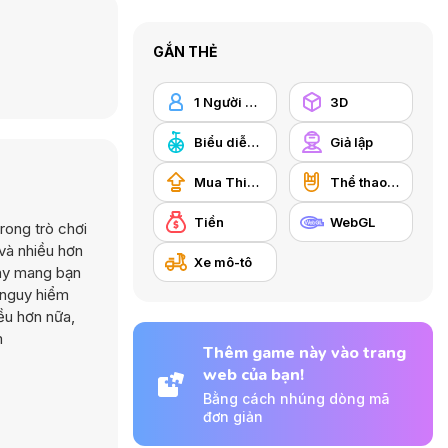
GẮN THẺ
1 Người chơi
3D
Biểu diễn nhào lộn
Giả lập
Mua Thiết bị Nâng cấp
Thể thao cảm giác mạnh
Tiền
WebGL
rong trò chơi
 và nhiều hơn
Xe mô-tô
này mang bạn
 nguy hiểm
ều hơn nữa,
m
Thêm game này vào trang
web của bạn!
Bằng cách nhúng dòng mã
đơn giản