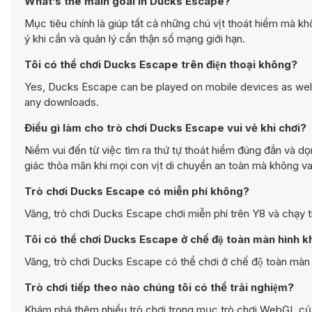
What’s the main goal in Ducks Escape?
Mục tiêu chính là giúp tất cả những chú vịt thoát hiểm mà k
ý khi cần và quản lý cẩn thận số mạng giới hạn.
Tôi có thể chơi Ducks Escape trên điện thoại không?
Yes, Ducks Escape can be played on mobile devices as well 
any downloads.
Điều gì làm cho trò chơi Ducks Escape vui vẻ khi chơi?
Niềm vui đến từ việc tìm ra thứ tự thoát hiểm đúng đắn và 
giác thỏa mãn khi mọi con vịt di chuyển an toàn mà không v
Trò chơi Ducks Escape có miễn phí không?
Vâng, trò chơi Ducks Escape chơi miễn phí trên Y8 và chạy trự
Tôi có thể chơi Ducks Escape ở chế độ toàn màn hình
Vâng, trò chơi Ducks Escape có thể chơi ở chế độ toàn màn h
Trò chơi tiếp theo nào chúng tôi có thể trải nghiệm?
Khám phá thêm nhiều trò chơi trong mục
trò chơi WebGL
của