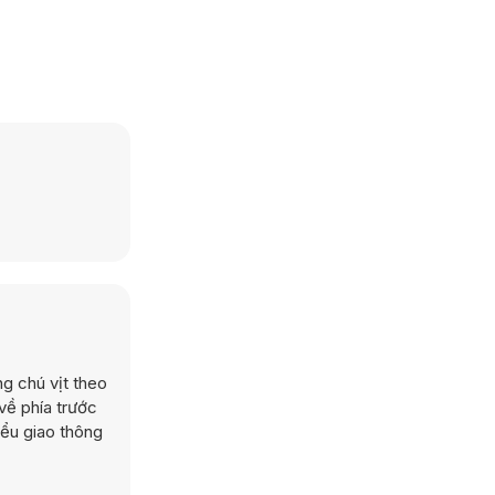
ng chú vịt theo
về phía trước
iểu giao thông