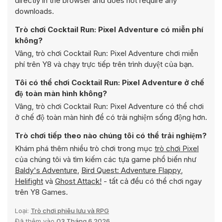
directly in the browser and does not require any
downloads.
Trò chơi Cocktail Run: Pixel Adventure có miễn phí
không?
Vâng, trò chơi Cocktail Run: Pixel Adventure chơi miễn
phí trên Y8 và chạy trực tiếp trên trình duyệt của bạn.
Tôi có thể chơi Cocktail Run: Pixel Adventure ở chế
độ toàn màn hình không?
Vâng, trò chơi Cocktail Run: Pixel Adventure có thể chơi
ở chế độ toàn màn hình để có trải nghiệm sống động hơn.
Trò chơi tiếp theo nào chúng tôi có thể trải nghiệm?
Khám phá thêm nhiều trò chơi trong mục
trò chơi Pixel
của chúng tôi và tìm kiếm các tựa game phổ biến như
Baldy's Adventure
,
Bird Quest: Adventure Flappy
,
Helifight
và
Ghost Attack!
- tất cả đều có thể chơi ngay
trên Y8 Games.
Loại:
Trò chơi phiêu lưu và RPG
Đã thêm vào
03 Tháng 6 2026