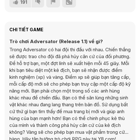
191
CHI TIẾT GAME
Trò chơi Adversator (Release 1.1) về gì?
Trong Adversator có hai đội thi đấu với nhau. Chiến thắng
sẽ được trao cho đội đã phá hủy căn cứ của đối phương.
Để hỗ trợ bạn, một đợt lính sẽ xuất hiện mỗi 45 giây. Mỗi
khi bạn tiêu diệt một kẻ địch, bạn sẽ nhận được điểm
kinh nghiệm (xp) và vàng. Điểm xp sẽ giúp bạn tăng cấp,
mỗi cấp độ mới sẽ cho phép bạn truy cập một cấp độ kỹ
năng mới. Bạn phải chọn một trong số các anh hùng
khác nhau để chiến đấu. Bạn có thể săn lùng những sinh
vật khác nhau đang lang thang trên bản đồ. Sử dụng bất
cứ thứ gì bạn tìm thấy để mua trang bị mới và giúp anh
hùng của bạn mạnh hơn! Bạn có thể chinh phục kẻ thù
của mình và thành công phá hủy căn cứ của kẻ địch
không? Vàng sẽ cho phép bạn mua vật phẩm trong cửa
hàng. Hãy tận hưởng trò chơi RPG này tại Y8.com!