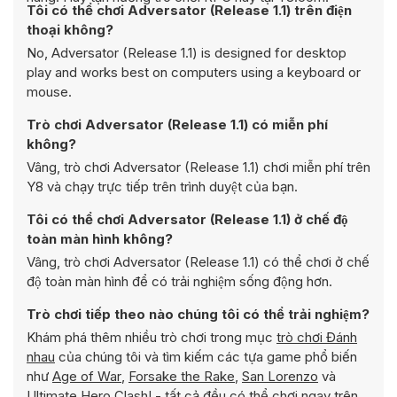
Tôi có thể chơi Adversator (Release 1.1) trên điện
thoại không?
No, Adversator (Release 1.1) is designed for desktop
play and works best on computers using a keyboard or
mouse.
Trò chơi Adversator (Release 1.1) có miễn phí
không?
Vâng, trò chơi Adversator (Release 1.1) chơi miễn phí trên
Y8 và chạy trực tiếp trên trình duyệt của bạn.
Tôi có thể chơi Adversator (Release 1.1) ở chế độ
toàn màn hình không?
Vâng, trò chơi Adversator (Release 1.1) có thể chơi ở chế
độ toàn màn hình để có trải nghiệm sống động hơn.
Trò chơi tiếp theo nào chúng tôi có thể trải nghiệm?
Khám phá thêm nhiều trò chơi trong mục
trò chơi Đánh
nhau
của chúng tôi và tìm kiếm các tựa game phổ biến
như
Age of War
,
Forsake the Rake
,
San Lorenzo
và
Ultimate Hero Clash!
- tất cả đều có thể chơi ngay trên