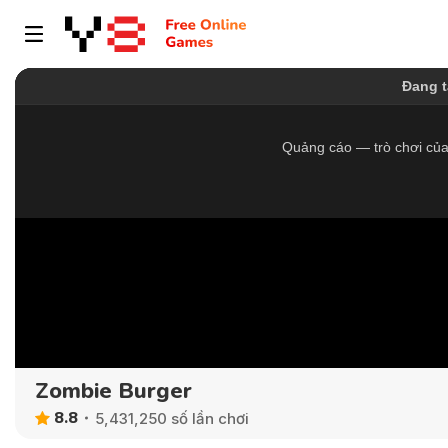
Zombie Burger
8.8
5,431,250 số lần chơi