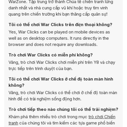
WarZone. Tập trung trở thành Chúa tể chiến tranh lừng
danh nhất và nhà cung cấp vũ khí hoặc truy tìm vinh
quang trên chiến trường khi bạn thăng cấp quân sự!
Tôi có thể chơi War Clicks trên điện thoại không?
Yes, War Clicks can be played on mobile devices as
well as on desktop computers. It runs directly in the
browser and does not require any downloads.
Trò chơi War Clicks có miễn phí không?
Vâng, trò chơi War Clicks chơi miễn phí trên Y8 và chạy
trực tiếp trên trình duyệt của bạn.
Tôi có thể chơi War Clicks ở chế độ toàn màn hình
không?
Vâng, trò chơi War Clicks có thể chơi ở chế độ toàn màn
hình để có trải nghiệm sống động hơn.
Trò chơi tiếp theo nào chúng tôi có thể trải nghiệm?
Khám phá thêm nhiều trò chơi trong mục
trò chơi Chiến
tranh
của chúng tôi và tìm kiếm các tựa game phổ biến