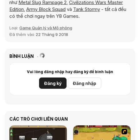
như
Metal Slug Rampage 2
,
Civilizations Wars Master
Edition
,
Army Block Squad
và
Tank Stormy
- tất cả đều
có thể chơi ngay trên Y8 Games.
Loại:
Game Quản lý và Mô phỏng
Đã thêm vào
22 Tháng 9 2018
BÌNH LUẬN
Vui lòng đăng nhập hay đăng ký để bình luận
Đăng ký
Đăng nhập
CÁC TRÒ CHƠI LIÊN QUAN