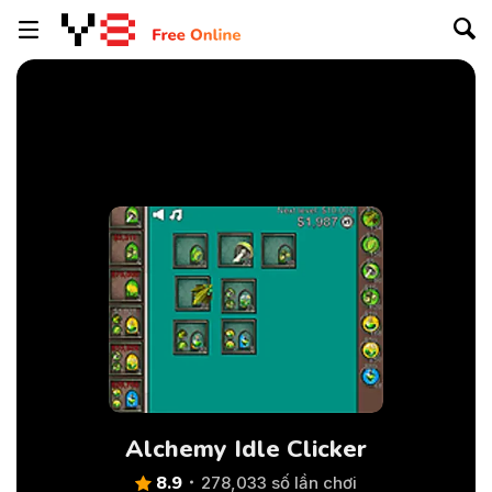
Alchemy Idle Clicker
8.9
278,033 số lần chơi