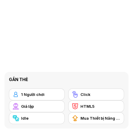
GẮN THẺ
1 Người chơi
Click
Giả lập
HTML5
Idle
Mua Thiết bị Nâng cấp