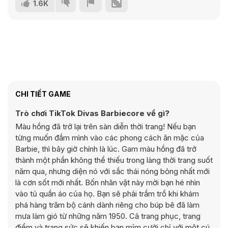
1.6K
CHI TIẾT GAME
Trò chơi TikTok Divas Barbiecore về gì?
Màu hồng đã trở lại trên sàn diễn thời trang! Nếu bạn
từng muốn đắm mình vào các phong cách ăn mặc của
Barbie, thì bây giờ chính là lúc. Gam màu hồng đã trở
thành một phần không thể thiếu trong làng thời trang suốt
năm qua, nhưng diện nó với sắc thái nóng bỏng nhất mới
là cơn sốt mới nhất. Bốn nhân vật này mời bạn hé nhìn
vào tủ quần áo của họ. Bạn sẽ phải trầm trồ khi khám
phá hàng trăm bộ cánh dành riêng cho búp bê đã làm
mưa làm gió từ những năm 1950. Cả trang phục, trang
điểm và trang sức sẽ khiến bạn mỉm cười chỉ với một cú