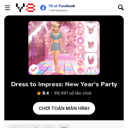
Dress to Impress: New Year's Party
8.4
98,691 số lần chơi
CHƠI TOÀN MÀN HÌNH