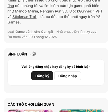
Khám phá thêm nhiều trò chơi trong mục
trò chơi Cảm
ứng
của chúng tôi và tìm kiếm các tựa game phổ biến
như
Mango Mania
,
Penguin Run 3D
,
BlockGunner: 1 Vs 1
và
Stickman Troll
- tất cả đều có thể chơi ngay trên Y8
Games.
Loại:
Game dành cho Con gái
Nhà phát triển:
Prinxy.app
Đã thêm vào
30 Tháng 12 2025
BÌNH LUẬN
Vui lòng đăng nhập hay đăng ký để bình luận
Đăng ký
Đăng nhập
CÁC TRÒ CHƠI LIÊN QUAN