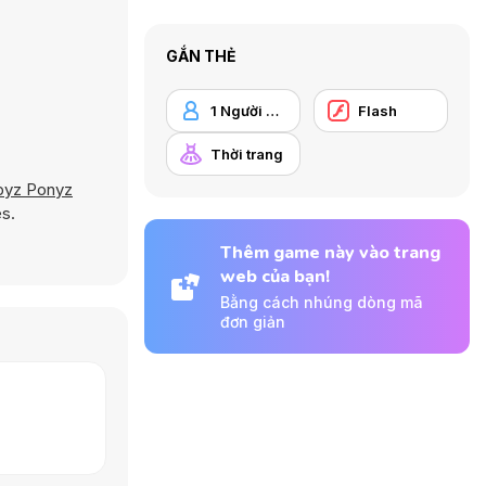
GẮN THẺ
1 Người chơi
Flash
Thời trang
byz Ponyz
s.
Thêm game này vào trang
web của bạn!
Bằng cách nhúng dòng mã
đơn giản