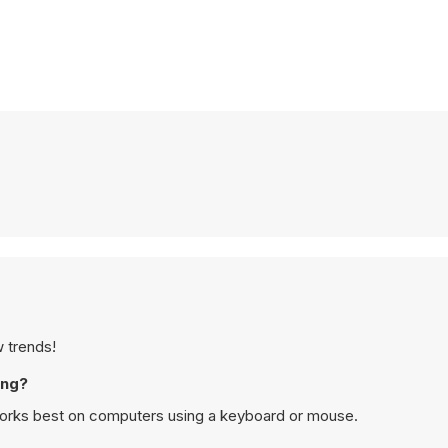
w trends!
ông?
works best on computers using a keyboard or mouse.