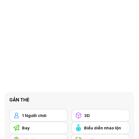
GẮN THẺ
1 Người chơi
3D
Bay
Biểu diễn nhào lộn