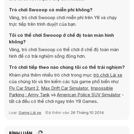
Trò chơi Swooop có miễn phí không?
Vâng, trò chơi Swooop chơi miễn phí trên Y8 và chạy
trực tiếp trên trình duyệt của bạn.
Tôi có thể chơi Swooop ở chế độ toàn màn hình
không?
Vâng, trò chơi Swooop có thể chơi ở chế độ toàn màn
hình để có trải nghiệm sống động hơn.
Trò chơi tiếp theo nào chúng tôi có thể trải nghiệm?
Khám phá thêm nhiều trò chơi trong mục
trò chơi Lái xe
của chúng tôi và tìm kiếm các tựa game phổ biến như
Fly Car Stunt 2
,
Max Drift Car Simulator
,
Impossible
Parking : Army Tank
và
American Police SUV Simulator
-
tất cả đều có thể chơi ngay trên Y8 Games.
Loại:
Game Lái xe
Đã thêm vào
26 Tháng 10 2014
BÌNH LUẬN