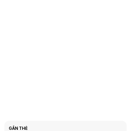
GẮN THẺ