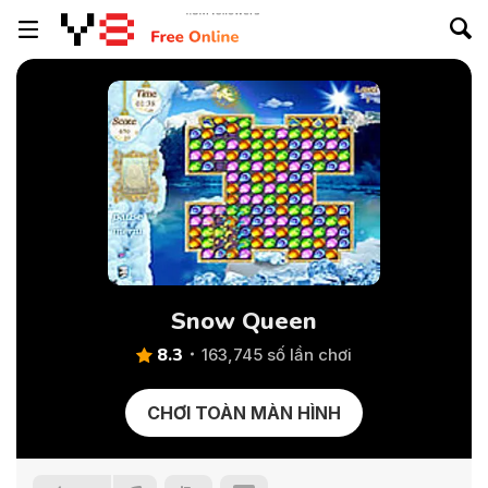
Snow Queen
8.3
163,745 số lần chơi
CHƠI TOÀN MÀN HÌNH