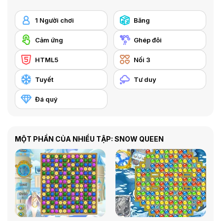
1 Người chơi
Băng
Cảm ứng
Ghép đôi
HTML5
Nối 3
Tuyết
Tư duy
Đá quý
MỘT PHẦN CỦA NHIỀU TẬP: SNOW QUEEN