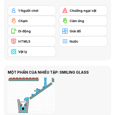
1 Người chơi
Chướng ngại vật
Chạm
Cảm ứng
Di động
Giải đố
HTML5
Nước
Vật lý
MỘT PHẦN CỦA NHIỀU TẬP: SMILING GLASS