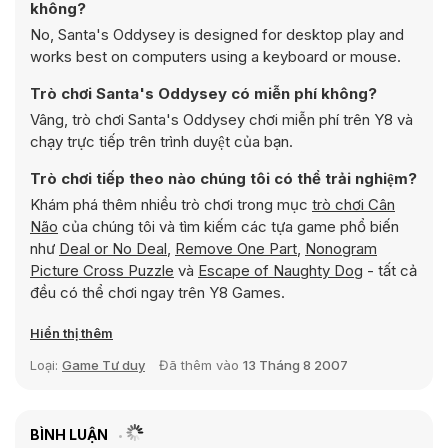
không?
No, Santa's Oddysey is designed for desktop play and
works best on computers using a keyboard or mouse.
Trò chơi Santa's Oddysey có miễn phí không?
Vâng, trò chơi Santa's Oddysey chơi miễn phí trên Y8 và
chạy trực tiếp trên trình duyệt của bạn.
Trò chơi tiếp theo nào chúng tôi có thể trải nghiệm?
Khám phá thêm nhiều trò chơi trong mục
trò chơi Cân
Não
của chúng tôi và tìm kiếm các tựa game phổ biến
như
Deal or No Deal
,
Remove One Part
,
Nonogram
Picture Cross Puzzle
và
Escape of Naughty Dog
- tất cả
đều có thể chơi ngay trên Y8 Games.
Hiển thị thêm
Loại:
Game Tư duy
Đã thêm vào
13 Tháng 8 2007
BÌNH LUẬN