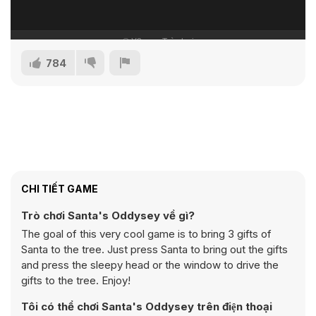
784
CHI TIẾT GAME
Trò chơi Santa's Oddysey về gì?
The goal of this very cool game is to bring 3 gifts of
Santa to the tree. Just press Santa to bring out the gifts
and press the sleepy head or the window to drive the
gifts to the tree. Enjoy!
Tôi có thể chơi Santa's Oddysey trên điện thoại