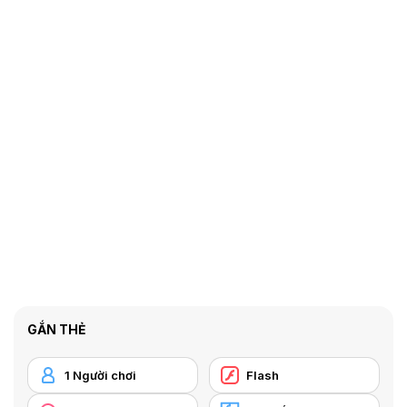
GẮN THẺ
1 Người chơi
Flash