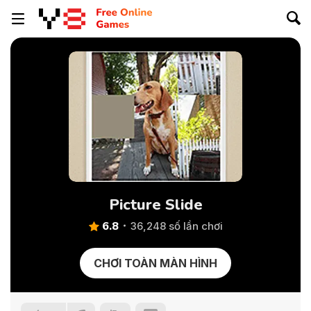
Picture Slide
6.8
36,248 số lần chơi
CHƠI TOÀN MÀN HÌNH