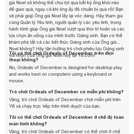
già Noel sẽ không thể chui lọt qua bất kỳ ống khói nào
để giao quà, ngay cả khi ông ấy đã chuẩn bị quà rồi! Bạn
sẽ phải giúp Ông già Noel lấy lại vóc dáng. Hãy tham gia
cùng Quản lý Yêu tinh, người quản lý các yêu tinh, trong
hành trình giúp Ông già Noel vượt qua thói trì hoãn và các
lựa chọn ăn uống của mình trước Giáng sinh. Bạn có thể
khám phá tất cả các kết thúc Giáng sinh của Ông già
Noel không? Hãy tận hưởng trò chơi phiêu lưu Giáng sinh
Tôi có thể chơi Ordeals of December trên điện
vui nhộn của Ông già Noel này tại Y8.com!
thoại không?
No, Ordeals of December is designed for desktop play
and works best on computers using a keyboard or
mouse.
Trò chơi Ordeals of December có miễn phí không?
Vâng, trò chơi Ordeals of December chơi miễn phí trên
Y8 và chạy trực tiếp trên trình duyệt của bạn.
Tôi có thể chơi Ordeals of December ở chế độ toàn
màn hình không?
Vâng, trò chơi Ordeals of December có thể chơi ở chế