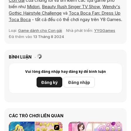
Con Gái
của chúng tôi và tìm kiếm các tựa game phổ
biến như
Midori
,
Beauty Rush Singer TV Show
,
Wendy's
Gothic Hairstyle Challenge
và
Toca Boca Fan: Dress Up
Toca Boca
- tất cả đều có thể chơi ngay trên Y8 Games.
Loại:
Game dành cho Con gái
Nhà phát triển:
YYGGames
Đã thêm vào
13 Tháng 8 2024
BÌNH LUẬN
Vui lòng đăng nhập hay đăng ký để bình luận
Đăng ký
Đăng nhập
CÁC TRÒ CHƠI LIÊN QUAN