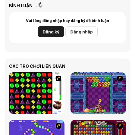
BÌNH LUẬN
Vui lòng đăng nhập hay đăng ký để bình luận
Đăng ký
Đăng nhập
CÁC TRÒ CHƠI LIÊN QUAN