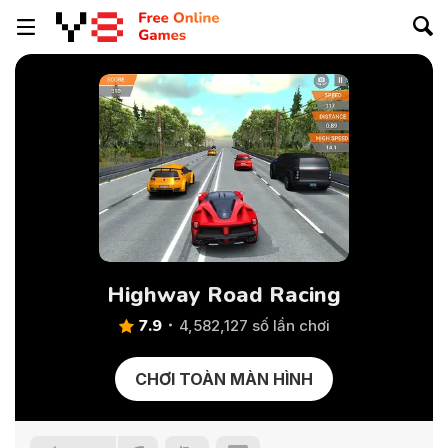
Highway Road Racing
7.9
4,582,127 số lần chơi
CHƠI TOÀN MÀN HÌNH