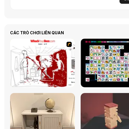
CÁC TRÒ CHƠI LIÊN QUAN