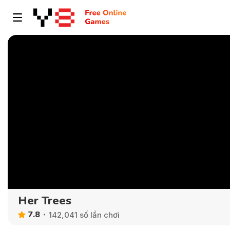
Her Trees
7.8
142,041 số lần chơi