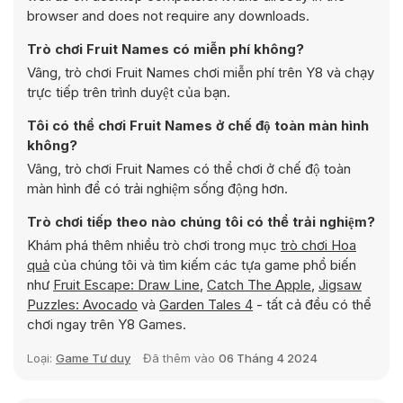
browser and does not require any downloads.
Trò chơi Fruit Names có miễn phí không?
Vâng, trò chơi Fruit Names chơi miễn phí trên Y8 và chạy
trực tiếp trên trình duyệt của bạn.
Tôi có thể chơi Fruit Names ở chế độ toàn màn hình
không?
Vâng, trò chơi Fruit Names có thể chơi ở chế độ toàn
màn hình để có trải nghiệm sống động hơn.
Trò chơi tiếp theo nào chúng tôi có thể trải nghiệm?
Khám phá thêm nhiều trò chơi trong mục
trò chơi Hoa
quả
của chúng tôi và tìm kiếm các tựa game phổ biến
như
Fruit Escape: Draw Line
,
Catch The Apple
,
Jigsaw
Puzzles: Avocado
và
Garden Tales 4
- tất cả đều có thể
chơi ngay trên Y8 Games.
Loại:
Game Tư duy
Đã thêm vào
06 Tháng 4 2024