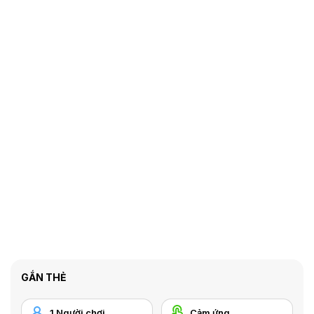
GẮN THẺ
1 Người chơi
Cảm ứng