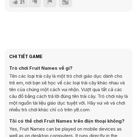
21
CHI TIẾT GAME
Trò chơi Fruit Names về gì?
Tên các loại trái cây là một trò chơi giáo dục dành cho
trẻ em, nơi bạn sẽ học về các loại trái cây khác nhau và
tên của chúng một cách vui nhộn. Vượt qua tất cả các
câu đố bằng cách trả lời đúng tên trái cây. Trò chơi này là
một nguồn tài liệu giáo dục tuyệt vời. Hãy vui vẻ và chơi
nhiều trò chơi khác chỉ có trên y8.com
Tôi có thể chơi Fruit Names trên điện thoại không?
Yes, Fruit Names can be played on mobile devices as
well as on desktop computers. It runs directly in the