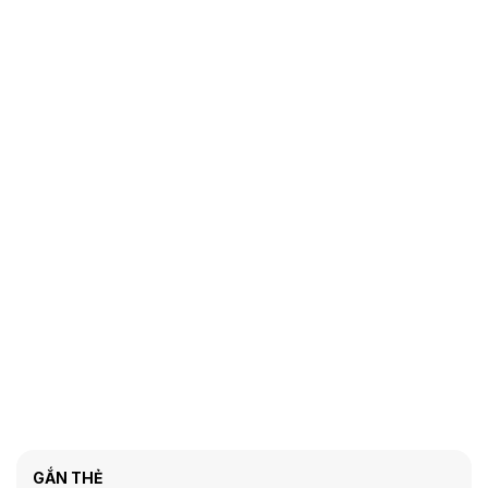
GẮN THẺ