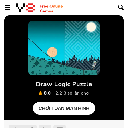
Draw Logic Puzzle
8.0
2,213 số lần chơi
CHƠI TOÀN MÀN HÌNH