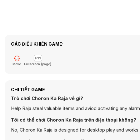
CÁC ĐIỀU KHIỂN GAME:
Move
Fullscreen (page)
CHI TIẾT GAME
Trò chơi Choron Ka Raja về gì?
Help Raja steal valuable items and aviod activating any alarm
Tôi có thể chơi Choron Ka Raja trên điện thoại không?
No, Choron Ka Raja is designed for desktop play and works