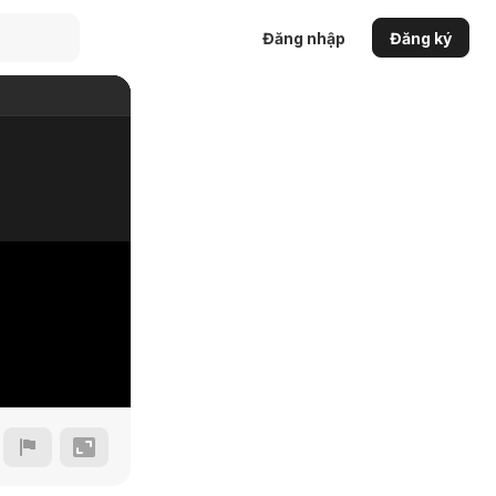
Đăng nhập
Đăng ký