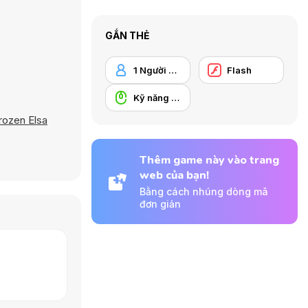
GẮN THẺ
1 Người chơi
Flash
Kỹ năng Dùng chuột
rozen Elsa
Thêm game này vào trang
web của bạn!
Bằng cách nhúng dòng mã
đơn giản