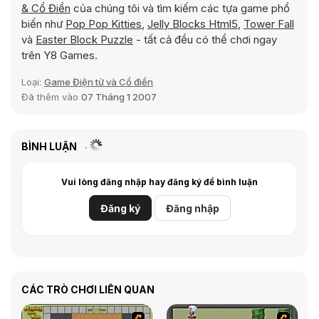
& Cổ Điển
của chúng tôi và tìm kiếm các tựa game phổ
biến như
Pop Pop Kitties
,
Jelly Blocks Html5
,
Tower Fall
và
Easter Block Puzzle
- tất cả đều có thể chơi ngay
trên Y8 Games.
Loại:
Game Điện tử và Cổ điển
Đã thêm vào
07 Tháng 1 2007
BÌNH LUẬN
Vui lòng đăng nhập hay đăng ký để bình luận
Đăng ký
Đăng nhập
CÁC TRÒ CHƠI LIÊN QUAN