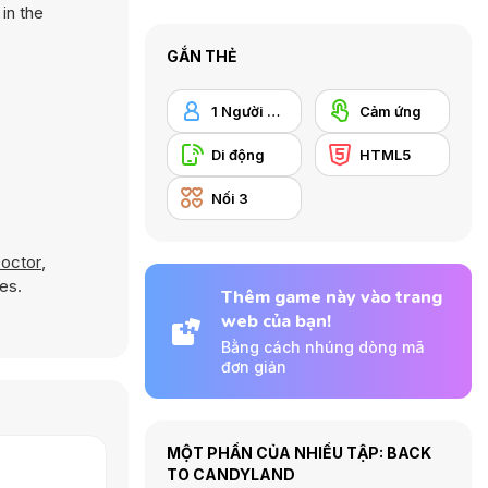
in the
GẮN THẺ
1 Người chơi
Cảm ứng
Di động
HTML5
Nối 3
Doctor
,
es.
Thêm game này vào trang
web của bạn!
Bằng cách nhúng dòng mã
đơn giản
MỘT PHẦN CỦA NHIỀU TẬP: BACK
TO CANDYLAND