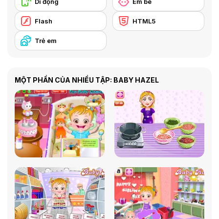
Di động
Em bé
Flash
HTML5
Trẻ em
MỘT PHẦN CỦA NHIỀU TẬP: BABY HAZEL