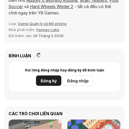
biến như
Audrey's Morning Routine
,
Brain Teasers
,
Pool
Soccer
và
Hard Wheels Winter 2
- tất cả đều có thể
chơi ngay trên Y8 Games.
Loại:
Game Quản lý và Mô phỏng
Nhà phát triển:
Fennec Labs
Đã thêm vào
29 Tháng 5 2026
BÌNH LUẬN
Vui lòng đăng nhập hay đăng ký để bình luận
Đăng ký
Đăng nhập
CÁC TRÒ CHƠI LIÊN QUAN