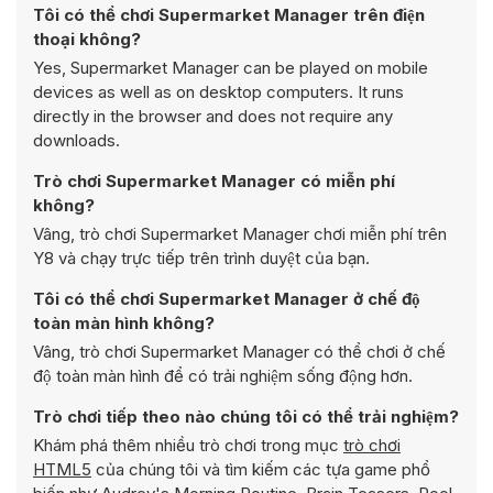
Tôi có thể chơi Supermarket Manager trên điện
thoại không?
Yes, Supermarket Manager can be played on mobile
devices as well as on desktop computers. It runs
directly in the browser and does not require any
downloads.
Trò chơi Supermarket Manager có miễn phí
không?
Vâng, trò chơi Supermarket Manager chơi miễn phí trên
Y8 và chạy trực tiếp trên trình duyệt của bạn.
Tôi có thể chơi Supermarket Manager ở chế độ
toàn màn hình không?
Vâng, trò chơi Supermarket Manager có thể chơi ở chế
độ toàn màn hình để có trải nghiệm sống động hơn.
Trò chơi tiếp theo nào chúng tôi có thể trải nghiệm?
Khám phá thêm nhiều trò chơi trong mục
trò chơi
HTML5
của chúng tôi và tìm kiếm các tựa game phổ