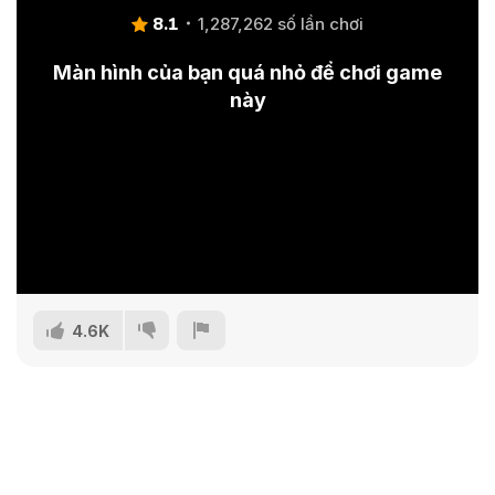
8.1
1,287,262 số lần chơi
Màn hình của bạn quá nhỏ để chơi game
này
4.6K