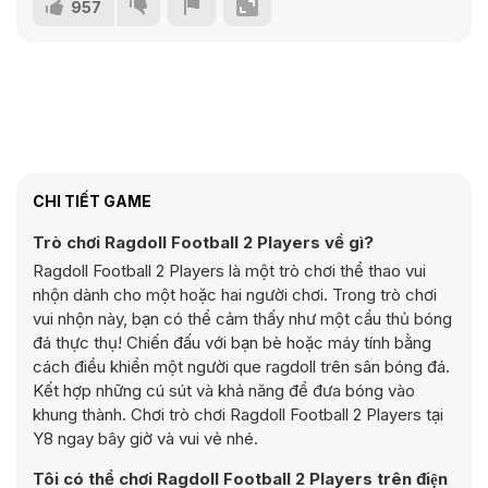
957
CHI TIẾT GAME
Trò chơi Ragdoll Football 2 Players về gì?
Ragdoll Football 2 Players là một trò chơi thể thao vui
nhộn dành cho một hoặc hai người chơi. Trong trò chơi
vui nhộn này, bạn có thể cảm thấy như một cầu thủ bóng
đá thực thụ! Chiến đấu với bạn bè hoặc máy tính bằng
cách điều khiển một người que ragdoll trên sân bóng đá.
Kết hợp những cú sút và khả năng để đưa bóng vào
khung thành. Chơi trò chơi Ragdoll Football 2 Players tại
Y8 ngay bây giờ và vui vẻ nhé.
Tôi có thể chơi Ragdoll Football 2 Players trên điện