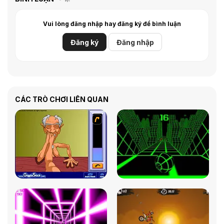
Vui lòng đăng nhập hay đăng ký để bình luận
Đăng ký
Đăng nhập
CÁC TRÒ CHƠI LIÊN QUAN