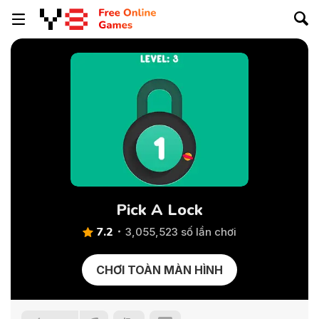
Pick A Lock
7.2
3,055,523 số lần chơi
CHƠI TOÀN MÀN HÌNH