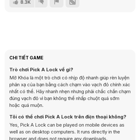
8.3K
CHI TIẾT GAME
Trò chơi Pick A Lock về gì?
Mở Khóa là một trò chơi có nhịp độ nhanh giúp rèn luyện
phản xạ của bạn bằng cách chạm vào vạch đỏ chính xác
nhất có thể. Hãy nhanh nhẹn nhưng phải chắc chắn chạm
đúng vạch đỏ vì bạn không thể nhấp chuột quá sớm
hoặc quá muộn.
Tôi có thể chơi Pick A Lock trên điện thoại không?
Yes, Pick A Lock can be played on mobile devices as
well as on desktop computers. It runs directly in the
browser and does not require any downloads.