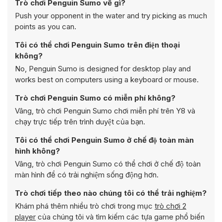
Trò chơi Penguin Sumo về gì?
Push your opponent in the water and try picking as much
points as you can.
Tôi có thể chơi Penguin Sumo trên điện thoại
không?
No, Penguin Sumo is designed for desktop play and
works best on computers using a keyboard or mouse.
Trò chơi Penguin Sumo có miễn phí không?
Vâng, trò chơi Penguin Sumo chơi miễn phí trên Y8 và
chạy trực tiếp trên trình duyệt của bạn.
Tôi có thể chơi Penguin Sumo ở chế độ toàn màn
hình không?
Vâng, trò chơi Penguin Sumo có thể chơi ở chế độ toàn
màn hình để có trải nghiệm sống động hơn.
Trò chơi tiếp theo nào chúng tôi có thể trải nghiệm?
Khám phá thêm nhiều trò chơi trong mục
trò chơi 2
player
của chúng tôi và tìm kiếm các tựa game phổ biến