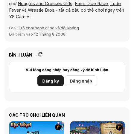
như
Noughts and Crosses Girls
,
Farm Dice Race
,
Ludo
Fever
và
Wrestle Bros
- tất cả đều có thể chơi ngay trên
Y8 Games.
Loại:
Trò chơi hành động và đối kháng
Đã thêm vào
12 Tháng 8 2008
BÌNH LUẬN
Vui lòng đăng nhập hay đăng ký để bình luận
Đăng ký
Đăng nhập
CÁC TRÒ CHƠI LIÊN QUAN