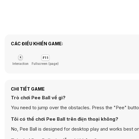
CÁC ĐIỀU KHIỂN GAME:
Interaction
Fullscreen (page)
CHI TIẾT GAME
Trò chơi Pee Ball về gì?
You need to jump over the obstacles. Press the "Pee" button
Tôi có thể chơi Pee Ball trên điện thoại không?
No, Pee Ball is designed for desktop play and works best 