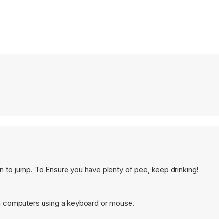
 to jump. To Ensure you have plenty of pee, keep drinking!
on computers using a keyboard or mouse.