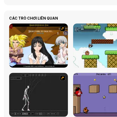
CÁC TRÒ CHƠI LIÊN QUAN