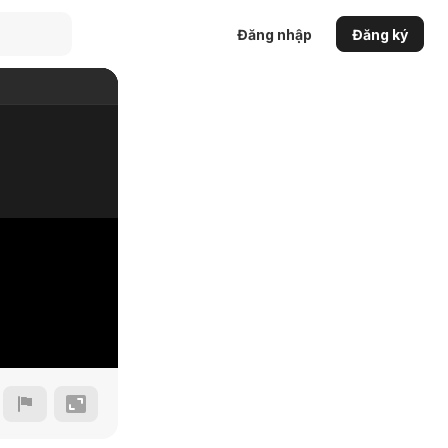
Đăng nhập
Đăng ký