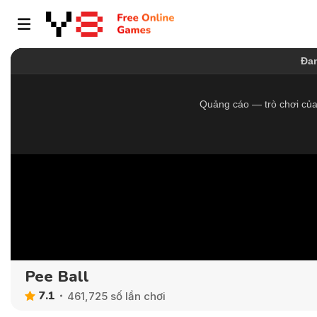
Pee Ball
7.1
461,725 số lần chơi