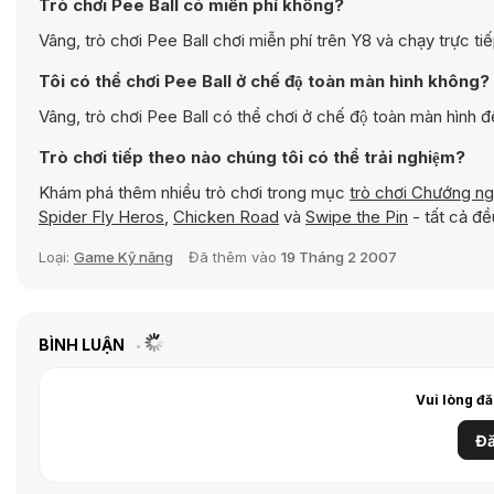
Trò chơi Pee Ball có miễn phí không?
Vâng, trò chơi Pee Ball chơi miễn phí trên Y8 và chạy trực tiếp
Tôi có thể chơi Pee Ball ở chế độ toàn màn hình không?
Vâng, trò chơi Pee Ball có thể chơi ở chế độ toàn màn hình đ
Trò chơi tiếp theo nào chúng tôi có thể trải nghiệm?
Khám phá thêm nhiều trò chơi trong mục
trò chơi Chướng ng
Spider Fly Heros
,
Chicken Road
và
Swipe the Pin
- tất cả đ
Loại:
Game Kỹ năng
Đã thêm vào
19 Tháng 2 2007
BÌNH LUẬN
Vui lòng đă
Đă