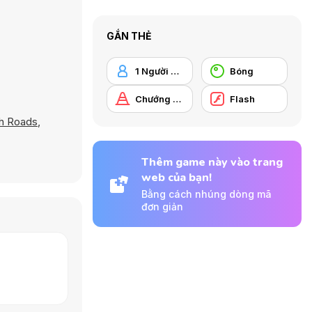
GẮN THẺ
1 Người chơi
Bóng
Chướng ngại vật
Flash
h Roads
,
Thêm game này vào trang
web của bạn!
Bằng cách nhúng dòng mã
đơn giản