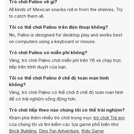
Trò chơi Palino về gì?
All kinds of Mexican snacks roll in from the shelves. Try
to catch them all.
Tôi có thể chơi Palino trên điện thoại không?
No, Palino is designed for desktop play and works best
on computers using a keyboard or mouse.
Trò chơi Palino có miễn phí không?
Vâng, trò chơi Palino chơi miễn phí trên Y8 và chạy trực
tiếp trên trình duyệt của bạn.
Tôi có thể chơi Palino ở chế độ toàn màn hình
không?
Vâng, trò chơi Palino có thể chơi ở chế độ toàn màn hình
để có trải nghiệm sống động hơn.
Trò chơi tiếp theo nào chúng tôi có thể trải nghiệm?
Khám phá thêm nhiều trò chơi trong mục
trò chơi Trẻ em
của chúng tôi và tìm kiếm các tựa game phổ biến như
Brick Building
,
Dino Fun Adventure
,
Kids Game