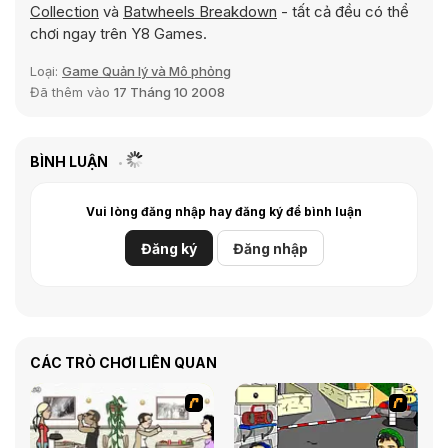
Collection
và
Batwheels Breakdown
- tất cả đều có thể
chơi ngay trên Y8 Games.
Loại:
Game Quản lý và Mô phỏng
Đã thêm vào
17 Tháng 10 2008
BÌNH LUẬN
Vui lòng đăng nhập hay đăng ký để bình luận
Đăng ký
Đăng nhập
CÁC TRÒ CHƠI LIÊN QUAN