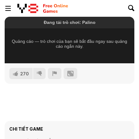
270
CHI TIẾT GAME