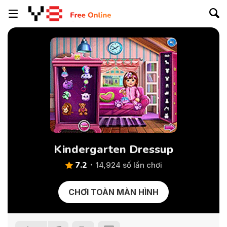
Kindergarten Dressup
7.2
14,924 số lần chơi
CHƠI TOÀN MÀN HÌNH