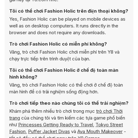
Tôi có thể chơi Fashion Holic trên điện thoại không?
Yes, Fashion Holic can be played on mobile devices as
well as on desktop computers. It runs directly in the
browser and does not require any downloads.
Trò chơi Fashion Holic có miễn phí không?
Vâng, trò chơi Fashion Holic chơi miễn phí trên Y8 và
chạy trực tiếp trên trình duyệt của bạn.
Tôi có thể chơi Fashion Holic ở chế độ toàn màn
hình không?
Vâng, trò chơi Fashion Holic có thể chơi ở chế độ toàn
màn hình để có trải nghiệm sống động hơn.
Trò chơi tiếp theo nào chúng tôi có thể trải nghiệm?
Khám phá thêm nhiều trò chơi trong mục
trò chơi Thời
trang
của chúng tôi và tìm kiếm các tựa game phổ biến
như
Princesses Getting Ready to Travel
,
Tokyo Street
Fashion
,
Puffer Jacket Divas
và
Ava Mouth Makeover
-