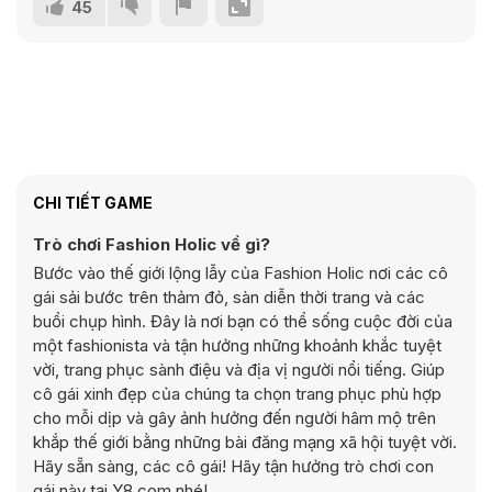
45
CHI TIẾT GAME
Trò chơi Fashion Holic về gì?
Bước vào thế giới lộng lẫy của Fashion Holic nơi các cô
gái sải bước trên thảm đỏ, sàn diễn thời trang và các
buổi chụp hình. Đây là nơi bạn có thể sống cuộc đời của
một fashionista và tận hưởng những khoảnh khắc tuyệt
vời, trang phục sành điệu và địa vị người nổi tiếng. Giúp
cô gái xinh đẹp của chúng ta chọn trang phục phù hợp
cho mỗi dịp và gây ảnh hưởng đến người hâm mộ trên
khắp thế giới bằng những bài đăng mạng xã hội tuyệt vời.
Hãy sẵn sàng, các cô gái! Hãy tận hưởng trò chơi con
gái này tại Y8.com nhé!