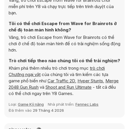
Vâng, trò chơi Escape from Wave for Brainrots chơi
miễn phí trên Y8 và chạy trực tiếp trên trình duyệt của
bạn.
Tôi có thể chơi Escape from Wave for Brainrots ở
chế độ toàn màn hình không?
Vâng, trò chơi Escape from Wave for Brainrots có thể
chơi ở chế độ toàn màn hình để có trải nghiệm sống động
hơn.
Trò chơi tiếp theo nào chúng tôi có thể trải nghiệm?
Khám phá thêm nhiều trò chơi trong mục
trò chơi
Chướng ngại vật
của chúng tôi và tìm kiếm các tựa
game phổ biến như
Car Traffic 2D
,
Hyper Stunts
,
Merge
2048 Gun Rush
và
Shoot and Run Ultimate
- tất cả đều
có thể chơi ngay trên Y8 Games.
Loại:
Game Kỹ năng
Nhà phát triển:
Fennec Labs
Đã thêm vào
29 Tháng 4 2026