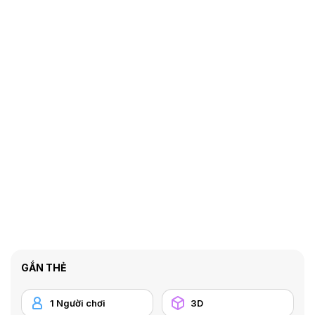
GẮN THẺ
1 Người chơi
3D