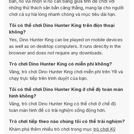
bản, nó vui nhộn vì nó cân bằng giữa tính dễ chơi với
những thử thách săn bắn căng thẳng, mang lại cho người
chơi cả sự hài lòng nhanh chóng và mục tiêu dài hạn.
Tôi có thể chơi Dino Hunter King trên điện thoại
không?
Yes, Dino Hunter King can be played on mobile devices
as well as on desktop computers. It runs directly in the
browser and does not require any downloads.
Trò chơi Dino Hunter King có miễn phí không?
Vâng, trò chơi Dino Hunter King chơi miễn phí trên Y8 và
chạy trực tiếp trên trình duyệt của bạn.
Tôi có thể chơi Dino Hunter King ở chế độ toàn màn
hình không?
Vâng, trò chơi Dino Hunter King có thể chơi ở chế độ
toàn màn hình để có trải nghiệm sống động hơn.
Trò chơi tiếp theo nào chúng tôi có thể trải nghiệm?
Khám phá thêm nhiều trò chơi trong mục
trò chơi Kỹ